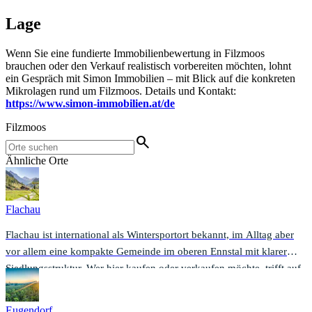
Lage
Wenn Sie eine fundierte Immobilienbewertung in Filzmoos
brauchen oder den Verkauf realistisch vorbereiten möchten, lohnt
ein Gespräch mit Simon Immobilien – mit Blick auf die konkreten
Mikrolagen rund um Filzmoos. Details und Kontakt:
https://www.simon-immobilien.at/de
Filzmoos
search
Ähnliche Orte
Flachau
Flachau ist international als Wintersportort bekannt, im Alltag aber
vor allem eine kompakte Gemeinde im oberen Ennstal mit klarer
Siedlungsstruktur. Wer hier kaufen oder verkaufen möchte, trifft auf
einen Markt, der stark von Lagequalität, Zweitwohnsitz-Themen und
touristischer Nutzung mitgeprägt ist.
Eugendorf