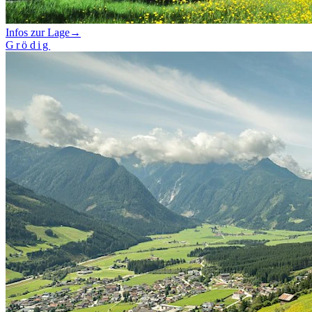
Infos zur Lage
→
Grödig