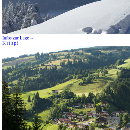
Infos zur Lage
→
Krispl